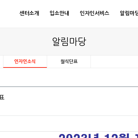
센터소개
입소안내
인자인서비스
알림마
알림마당
인자인소식
월식단표
획표