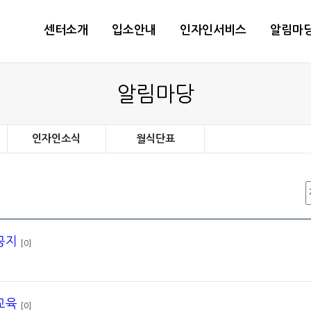
센터소개
입소안내
인자인서비스
알림마
알림마당
인자인소식
월식단표
공지
[0]
교육
[0]