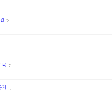
 건
[0]
교육
[0]
공지
[0]