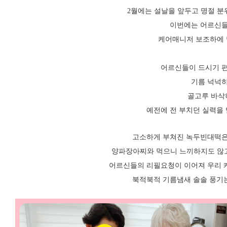
2월에는 설날을 앞두고 명절 분
이번에는 어르신들
케어매니저 보조하에 
어르신들이 드시기 편
기름 넉넉히
골고루 바삭
예전에 전 부치던 실력을
고소하게 부쳐진 녹두빈대떡은
양파장아찌와 먹으니 느끼하지도 않고
어르신들의 리필요청이 이어져 우리 
북적북적 기름냄새 솔솔 풍기는