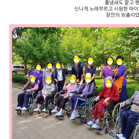
풀냄새도 맡고 
신나게 노래부르고 시원한 아이
잠깐의 외출이었